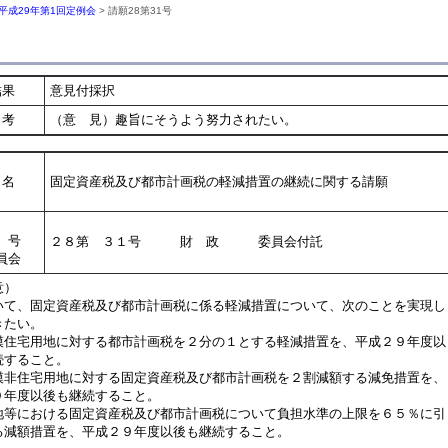
平成29年第1回定例会
> 請願28第31号
結果
意見付採択
考
（意 見）趣旨にそうよう努力されたい。
名
固定資産税及び都市計画税の軽減措置の継続に関する請願
号
２８第 ３１号 財 政 委員会付託
員会
意）
て、固定資産税及び都市計画税に係る軽減措置について、次のことを実現し
きたい。
模住宅用地に対する都市計画税を２分の１とする軽減措置を、平成２９年度以
すること。
模非住宅用地に対する固定資産税及び都市計画税を２割減額する減免措置を、
年度以後も継続すること。
地等における固定資産税及び都市計画税について負担水準の上限を６５％に引
減額措置を、平成２９年度以後も継続すること。