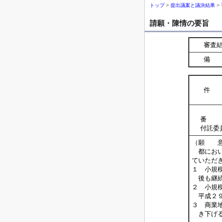
トップ
>
提出議案と議決結果
>
請願・陳情の要旨
審査
備 
件 
番 
付託委
（願 
都におい
ていただ
１ 小規
後も継続
２ 小規
平成２９
３ 商業
き下げる