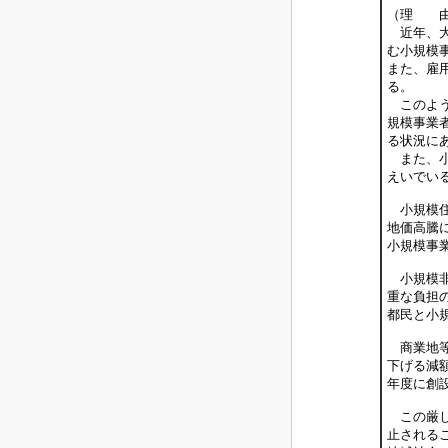
（理 
近年、大
む小規模
また、雇
る。
このよう
規模事業
る状況に
また、小
えいでい
小規模住
地価高騰
小規模事
小規模非
重な負担
都民と小
商業地等
下げる減
年度に創
この厳し
止される