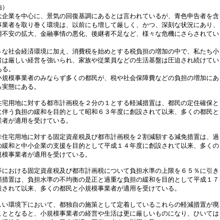
由）
企業を中心に、景気の回復基調にあるとは言われているが、青色申告者を含
事業者を取り巻く環境は、以前にも増して厳しく、かつ、深刻な状況にあり、
用不安の拡大、金融事情の悪化、後継者不足など、様々な危機にさらされてい
な社会経済環境に加え、消費税を始めとする税負担の増加の中で、私たち小
者は厳しい経営を強いられ、家族や従業員などの生活基盤は圧迫され続けてい
ある。
規模事業者のみならず多くの都民が、税や社会保障費などの負担の増加にあ
る実態にある。
宅用地に対する都市計画税を２分の１とする軽減措置は、都民の定住確保と
に伴う負担の緩和を目的として昭和６３年度に創設されて以来、多くの都民と
業者が適用を受けている。
住宅用地に対する固定資産税及び都市計画税を２割減額する減免措置は、過
の緩和と中小企業の支援を目的として平成１４年度に創設されて以来、多くの
規模事業者が適用を受けている。
における固定資産税及び都市計画税について負担水準の上限を６５％に引き
額措置は、負担水準の不均衡の是正と過重な負担の緩和を目的として平成１７
設されて以来、多くの都民と小規模事業者が適用を受けている。
い環境下において、都独自の施策として定着しているこれらの軽減措置が廃
こととなると、小規模事業者の経営や生活は更に厳しいものになり、ひいては