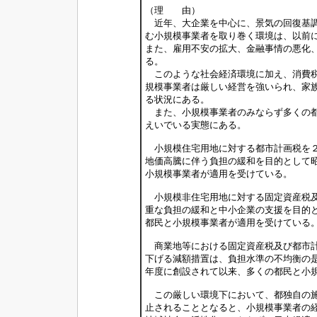
（理 由）
近年、大企業を中心に、景気の回復基調
む小規模事業者を取り巻く環境は、以前
また、雇用不安の拡大、金融事情の悪化
る。
このような社会経済環境に加え、消費税
規模事業者は厳しい経営を強いられ、家
る状況にある。
また、小規模事業者のみならず多くの都
えいでいる実態にある。
小規模住宅用地に対する都市計画税を２
地価高騰に伴う負担の緩和を目的として
小規模事業者が適用を受けている。
小規模非住宅用地に対する固定資産税及
重な負担の緩和と中小企業の支援を目的
都民と小規模事業者が適用を受けている
商業地等における固定資産税及び都市計
下げる減額措置は、負担水準の不均衡の
年度に創設されて以来、多くの都民と小
この厳しい環境下において、都独自の施
止されることとなると、小規模事業者の