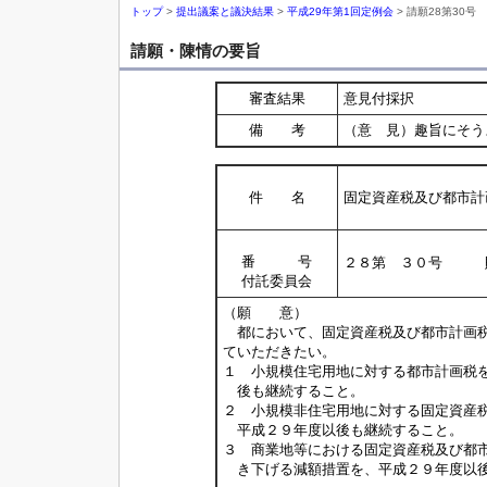
トップ
>
提出議案と議決結果
>
平成29年第1回定例会
> 請願28第30号
請願・陳情の要旨
審査結果
意見付採択
備 考
（意 見）趣旨にそう
件 名
固定資産税及び都市計
番 号
２８第 ３０号 
付託委員会
（願 意）
都において、固定資産税及び都市計画税
ていただきたい。
１ 小規模住宅用地に対する都市計画税
後も継続すること。
２ 小規模非住宅用地に対する固定資産
平成２９年度以後も継続すること。
３ 商業地等における固定資産税及び都
き下げる減額措置を、平成２９年度以後