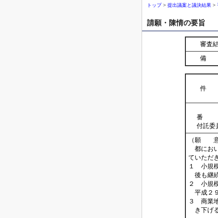
トップ
>
提出議案と議決結果
>
請願・陳情の要旨
審査
備 
件 
番 
付託委
（願 
都におい
ていただ
１ 小規
後も継続
２ 小規
平成２９
３ 商業
き下げる