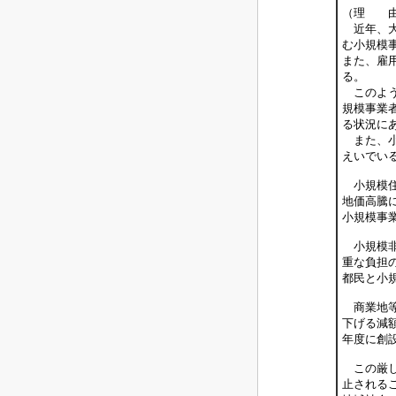
（理 
近年、大
む小規模
また、雇
る。
このよう
規模事業
る状況に
また、小
えいでい
小規模住
地価高騰
小規模事
小規模非
重な負担
都民と小
商業地等
下げる減
年度に創
この厳し
止される