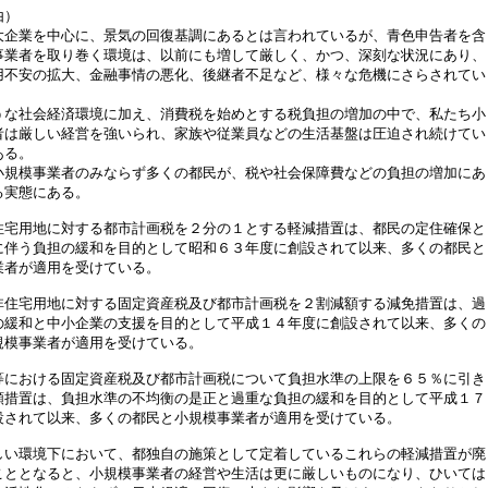
由）
企業を中心に、景気の回復基調にあるとは言われているが、青色申告者を含
事業者を取り巻く環境は、以前にも増して厳しく、かつ、深刻な状況にあり、
用不安の拡大、金融事情の悪化、後継者不足など、様々な危機にさらされてい
な社会経済環境に加え、消費税を始めとする税負担の増加の中で、私たち小
者は厳しい経営を強いられ、家族や従業員などの生活基盤は圧迫され続けてい
ある。
規模事業者のみならず多くの都民が、税や社会保障費などの負担の増加にあ
る実態にある。
宅用地に対する都市計画税を２分の１とする軽減措置は、都民の定住確保と
に伴う負担の緩和を目的として昭和６３年度に創設されて以来、多くの都民と
業者が適用を受けている。
住宅用地に対する固定資産税及び都市計画税を２割減額する減免措置は、過
の緩和と中小企業の支援を目的として平成１４年度に創設されて以来、多くの
規模事業者が適用を受けている。
における固定資産税及び都市計画税について負担水準の上限を６５％に引き
額措置は、負担水準の不均衡の是正と過重な負担の緩和を目的として平成１７
設されて以来、多くの都民と小規模事業者が適用を受けている。
い環境下において、都独自の施策として定着しているこれらの軽減措置が廃
こととなると、小規模事業者の経営や生活は更に厳しいものになり、ひいては