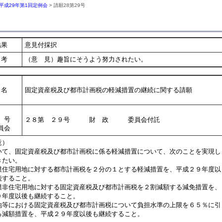
平成29年第1回定例会
> 請願28第29号
結果
意見付採択
考
（意 見）趣旨にそうよう努力されたい。
名
固定資産税及び都市計画税の軽減措置の継続に関する請願
号
２８第 ２９号 財 政 委員会付託
員会
意）
て、固定資産税及び都市計画税に係る軽減措置について、次のことを実現し
きたい。
模住宅用地に対する都市計画税を２分の１とする軽減措置を、平成２９年度以
すること。
模非住宅用地に対する固定資産税及び都市計画税を２割減額する減免措置を、
年度以後も継続すること。
地等における固定資産税及び都市計画税について負担水準の上限を６５％に引
減額措置を、平成２９年度以後も継続すること。