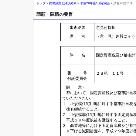
トップ
>
提出議案と議決結果
>
平成29年第1回定例会
> 請願28第11号
請願・陳情の要旨
審査結果
意見付採択
備 考
（意 見）趣旨にそう
件 名
固定資産税及び都市計
番 号
２８第 １１号 
付託委員会
（願 意）
都において、固定資産税及び都市計画税
ていただきたい。
１ 小規模住宅用地に対する都市計画税
後も継続すること。
２ 小規模非住宅用地に対する固定資産
平成２９年度以後も継続すること。
３ 商業地等における固定資産税及び都
き下げる減額措置を、平成２９年度以後