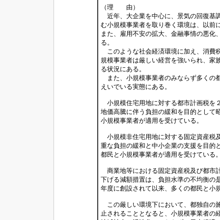
（理 由）
近年、大企業を中心に、景気の回復基調
む小規模事業者を取り巻く環境は、以前
また、雇用不安の拡大、金融事情の悪化
る。
このような社会経済環境に加え、消費税
規模事業者は厳しい経営を強いられ、家
る状況にある。
また、小規模事業者のみならず多くの都
えいでいる実態にある。
小規模住宅用地に対する都市計画税を２
地価高騰に伴う負担の緩和を目的として
小規模事業者が適用を受けている。
小規模非住宅用地に対する固定資産税及
重な負担の緩和と中小企業の支援を目的
都民と小規模事業者が適用を受けている
商業地等における固定資産税及び都市計
下げる減額措置は、負担水準の不均衡の
年度に創設されて以来、多くの都民と小
この厳しい環境下において、都独自の施
止されることとなると、小規模事業者の