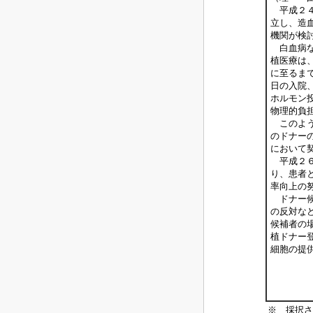
平成２４
立し、造
機関が検
白血病な
植医療は
に至るま
日の入院
ホルモン
物理的負
このよう
のドナー
において
平成２６
り、患者
率向上の
ドナー候
の反対な
候補者の
植ドナー
細胞の提
※ 採択さ