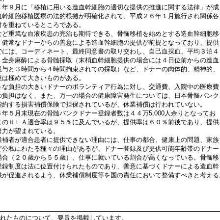
年９月に「移植に用いる造血幹細胞の適切な提供の推進に関する法律」が成
血幹細胞移植医療の法的根拠が明確化されて、平成２６年１月施行され関係各
討を重ねているところである。
ど重篤な血液疾患の完治も期待できる、骨髄移植を始めとする造血幹細胞移
、健常なドナーからの善意による造血幹細胞の提供が前提となっており、提供
でには、コーディネート、最終同意書の取り交わし、自己血採血、平均３泊４
、全身麻酔による骨髄採取（末梢血幹細胞提供の場合には４日位前からの造血
投与と３時間から４時間拘束されての採取）など、ドナーの肉体的、精神的、
担は極めて大きいものがある。
な負担の大きいドナーのボランティア行為に対し、交通費、入院中の医療費
の負担はなく、また、万一の場合の健康障害発生については、日本骨髄バンク
契約する損害補償保険で担保されているが、休業補償は行われていない。
年５月末現在の骨髄バンクドナー登録者数は４４万5,000人余りとなってお
とのＨＬＡ適合率は９５％に及んでいるが、提供率は６０％前後であり、提供
努力が望まれている。
補者が適合患者に提供できない理由には、仕事の都合、健康上の問題、家族
ど公私にわたる種々の理由があるが、ドナー登録及び提供可能年齢帯のドナー
場合（２０歳から５５歳）、仕事に就いている割合が高くなっている。骨髄移
登録制度は法に位置付けられたものであり、善意に基づくドナーによる造血幹
供が促進されるよう、休業補償制度等を国の責任において整備すべきと考える
れたものについて、要旨を掲載しています。