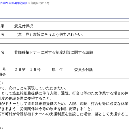
平成26年第4回定例会
> 請願26第15号
結果
意見付採択
考
（意 見）趣旨にそうよう努力されたい。
名
骨髄移植ドナーに対する制度創設に関する請願
号
２６第 １５号 厚 生 委員会付託
員会
意）
て、次のことを実現していただきたい。
ーとして造血幹細胞提供に伴う入院、通院、打合せ等のため休業する場合の休
度の創設を国に要望すること。
員がドナーとして造血幹細胞提供のため、入院、通院、打合せ等に必要な休業
きるよう、労働関係法令等の改正を国に要望すること。
区市町村が骨髄移植ドナーへの支援制度を創設した場合、都として支援するこ
由）