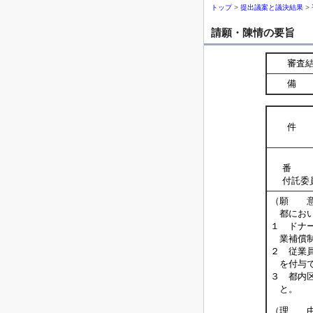
トップ
>
提出議案と議決結果
>
請願・陳情の要旨
審査
備 
件 
番 
付託委
（願 
都におい
１ ドナ
業補償制
２ 従業
を付与で
３ 都内
と。
（理 