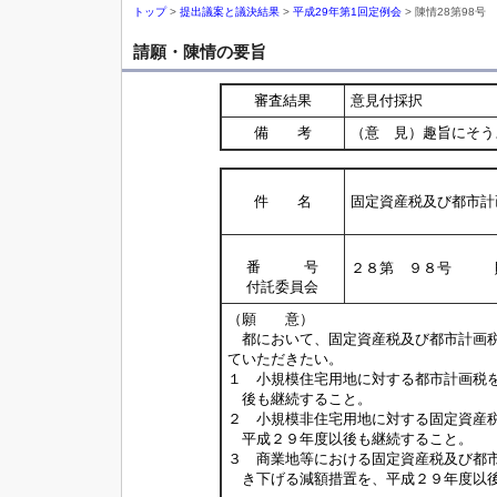
トップ
>
提出議案と議決結果
>
平成29年第1回定例会
> 陳情28第98号
請願・陳情の要旨
審査結果
意見付採択
備 考
（意 見）趣旨にそう
件 名
固定資産税及び都市計
番 号
２８第 ９８号 
付託委員会
（願 意）
都において、固定資産税及び都市計画税
ていただきたい。
１ 小規模住宅用地に対する都市計画税
後も継続すること。
２ 小規模非住宅用地に対する固定資産
平成２９年度以後も継続すること。
３ 商業地等における固定資産税及び都
き下げる減額措置を、平成２９年度以後