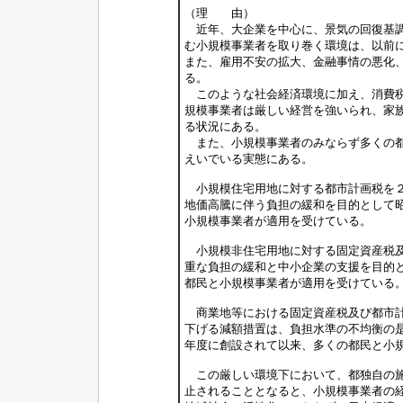
（理 由）
近年、大企業を中心に、景気の回復基調
む小規模事業者を取り巻く環境は、以前
また、雇用不安の拡大、金融事情の悪化
る。
このような社会経済環境に加え、消費税
規模事業者は厳しい経営を強いられ、家
る状況にある。
また、小規模事業者のみならず多くの都
えいでいる実態にある。
小規模住宅用地に対する都市計画税を２
地価高騰に伴う負担の緩和を目的として
小規模事業者が適用を受けている。
小規模非住宅用地に対する固定資産税及
重な負担の緩和と中小企業の支援を目的
都民と小規模事業者が適用を受けている
商業地等における固定資産税及び都市計
下げる減額措置は、負担水準の不均衡の
年度に創設されて以来、多くの都民と小
この厳しい環境下において、都独自の施
止されることとなると、小規模事業者の