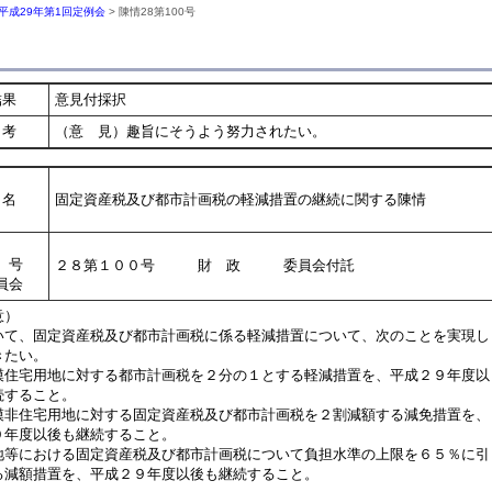
平成29年第1回定例会
> 陳情28第100号
結果
意見付採択
考
（意 見）趣旨にそうよう努力されたい。
名
固定資産税及び都市計画税の軽減措置の継続に関する陳情
号
２８第１００号 財 政 委員会付託
員会
意）
て、固定資産税及び都市計画税に係る軽減措置について、次のことを実現し
きたい。
模住宅用地に対する都市計画税を２分の１とする軽減措置を、平成２９年度以
すること。
模非住宅用地に対する固定資産税及び都市計画税を２割減額する減免措置を、
年度以後も継続すること。
地等における固定資産税及び都市計画税について負担水準の上限を６５％に引
減額措置を、平成２９年度以後も継続すること。