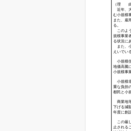
（理 
近年、大
む小規模
また、雇
る。
このよう
規模事業
る状況に
また、小
えいでい
小規模住
地価高騰
小規模事
小規模非
重な負担
都民と小
商業地等
下げる減
年度に創
この厳し
止される