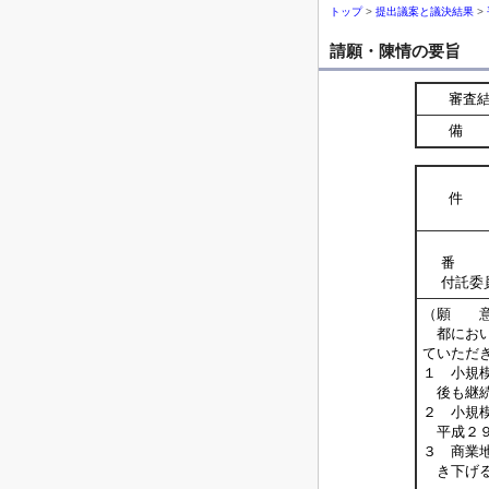
トップ
>
提出議案と議決結果
>
請願・陳情の要旨
審査
備 
件 
番 
付託委
（願 
都におい
ていただ
１ 小規
後も継続
２ 小規
平成２９
３ 商業
き下げる