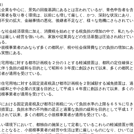
由）
企業を中心に、景気の回復基調にあるとは言われているが、青色申告者を含
事業者を取り巻く環境は、以前にも増して厳しく、かつ、深刻な状況にあり、
用不安の拡大、金融事情の悪化、後継者不足など、様々な危機にさらされてい
な社会経済環境に加え、消費税を始めとする税負担の増加の中で、私たち小
者は厳しい経営を強いられ、家族や従業員などの生活基盤は圧迫され続けてい
ある。
規模事業者のみならず多くの都民が、税や社会保障費などの負担の増加にあ
る実態にある。
宅用地に対する都市計画税を２分の１とする軽減措置は、都民の定住確保と
に伴う負担の緩和を目的として昭和６３年度に創設されて以来、多くの都民と
業者が適用を受けている。
住宅用地に対する固定資産税及び都市計画税を２割減額する減免措置は、過
の緩和と中小企業の支援を目的として平成１４年度に創設されて以来、多くの
規模事業者が適用を受けている。
における固定資産税及び都市計画税について負担水準の上限を６５％に引き
額措置は、負担水準の不均衡の是正と過重な負担の緩和を目的として平成１７
設されて以来、多くの都民と小規模事業者が適用を受けている。
い環境下において、都独自の施策として定着しているこれらの軽減措置が廃
こととなると、小規模事業者の経営や生活は更に厳しいものになり、ひいては