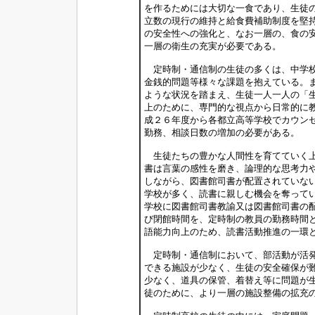
を作るためには大切な一食であり、生徒
立数の現行の維持と給食費補助制度を堅
の安全性への強化と、なお一層の、食の
一層の衛生の充実が必要である。
定時制・通信制の生徒の多くは、中学校
金銭的問題等様々な課題を抱えている。
ような状況を踏まえ、生徒一人一人の「
上のために、専門的な視点から日常的に
成２６年度から各都立高等学校でカウン
勤務、相談日数の増加の必要がある。
生徒たちの豊かな人間性を育てていく上
書は言葉の感性を磨き、論理的な思考力
しながら、図書館司書が配置されていな
学校が多く、読書に親しむ機会を奪って
学校に図書館司書教諭又は図書館司書の
び閉館時間を、定時制の教員の勤務時間
語能力向上のため、読書活動推進の一環
定時制・通信制において、部活動が活発
できる施設が少なく、生徒の安全確保が
少なく、道具の保管、着替え等に問題が
徒のために、より一層の施設整備の拡充