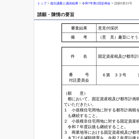
トップ
>
提出議案と議決結果
>
令和7年第1回定例会
> 請願6第33号
請願・陳情の要旨
審査結果
意見付採択
備 考
（意 見）趣旨にそう
件 名
固定資産税及び都市計
番 号
６第 ３３号 
付託委員会
（願 意）
都において、固定資産税及び都市計画税
ていただきたい。
１ 小規模住宅用地に対する都市計画税
も継続すること。
２ 小規模非住宅用地に対する固定資産
令和７年度以後も継続すること。
３ 商業地等における固定資産税及び都
き下げる減額措置を、令和７年度以後も