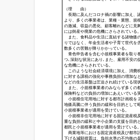
（理 由）
長期に及んだコロナ禍の影響に加え、諸
より、多くの事業者は、業種・業態、規
の激減、収益の悪化、顧客離れなどに見
には倒産や廃業の危機にさらされている
また、食料品や生活に直結する諸物価の
りではなく、年金生活者や子育て世代を
数多くの苦難が降りかかっている。
青色申告者を含む小規模事業者を取り巻
つ､深刻な状況にあり､また、雇用不安の
な危機にさらされている。
このような社会経済環境に加え、消費税
に対する課税の強化や事務負担の増加な
などの生活基盤は圧迫され続けている現
また、小規模事業者のみならず多くの都
保険料などの負担の増加にあえいでいる
小規模住宅用地に対する都市計画税を２
地価高騰に伴う負担の緩和を目的として
小規模事業者が適用を受けている。
小規模非住宅用地に対する固定資産税及
重な負担の緩和と中小企業の支援を目的
都民と小規模事業者が適用を受けている
商業地等における固定資産税及び都市計
下げる減額措置は、負担水準の不均衡の