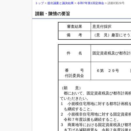
トップ
>
提出議案と議決結果
>
令和7年第1回定例会
> 請願6第29号
請願・陳情の要旨
審査結果
意見付採択
備 考
（意 見）趣旨にそう
件 名
固定資産税及び都市計
番 号
６第 ２９号 
付託委員会
（願 意）
都において、固定資産税及び都市計画税
ていただきたい。
１ 小規模住宅用地に対する都市計画税
も継続すること。
２ 小規模非住宅用地に対する固定資産
令和７年度以後も継続すること。
３ 商業地等における固定資産税及び都
き下げる減額措置を、令和７年度以後も