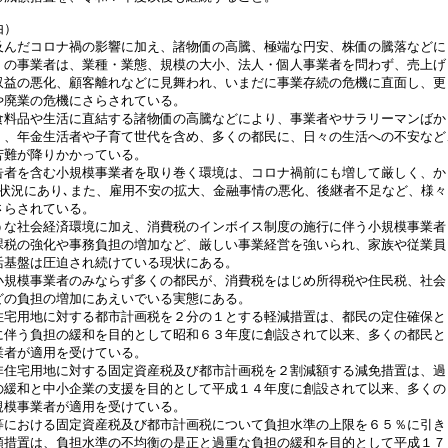
由）
んだコロナ禍の影響に加え、諸物価の高騰、極端な円安、株価の騰落などに
くの事業者は、業種・業態、規模の大小、法人・個人事業者を問わず、売上げ
収益の悪化、顧客離れなどに見舞われ、いまだに事業存続の危機に直面し、更
や廃業の危機にさらされている。
料品や生活に直結する諸物価の高騰などにより、事業者やサラリーマンばか
く、年金生活者や子育て世代を含め、多くの都民に、日々の生活への不安など
苦難が降りかかっている。
者を含む小規模事業者を取り巻く環境は、コロナ禍前にも増して厳しく、か
な状況にあり､また、雇用不安の拡大、金融事情の悪化、後継者不足など、様々
さらされている。
な社会経済環境に加え、消費税のインボイス制度の施行に伴う小規模事業者
課税の強化や事務負担の増加など、厳しい事業経営を強いられ、家族や従業員
活基盤は圧迫され続けている現状にある。
規模事業者のみならず多くの都民が、消費税をはじめ所得税や住民税、社会
どの負担の増加にあえいでいる実態にある。
宅用地に対する都市計画税を２分の１とする軽減措置は、都民の定住確保と
に伴う負担の緩和を目的として昭和６３年度に創設されて以来、多くの都民と
業者が適用を受けている。
住宅用地に対する固定資産税及び都市計画税を２割減額する減免措置は、過
の緩和と中小企業の支援を目的として平成１４年度に創設されて以来、多くの
規模事業者が適用を受けている。
における固定資産税及び都市計画税について負担水準の上限を６５％に引き
額措置は、負担水準の不均衡の是正と過重な負担の緩和を目的として平成１７