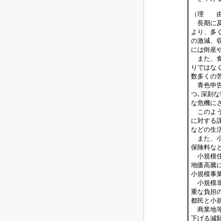
（理 
長期に及
より、多
の激減、
には倒産
また、食
りではな
数多くの
青色申告
つ､深刻
な危機に
このよう
に対する
などの生
また、小
保険料な
小規模住
地価高騰
小規模事
小規模非
重な負担
都民と小
商業地等
下げる減