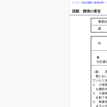
トップ
>
提出議案と議決結果
>
請願・陳情の要旨
審査
備 
件 
番 
付託委
（願 
都におい
ていただ
１ 小規
も継続す
２ 小規
令和７年
３ 商業
き下げる