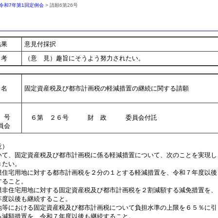
令和7年第1回定例会
> 請願6第26号
結果
意見付採択
考
（意 見）趣旨にそうよう努力されたい。
名
固定資産税及び都市計画税の軽減措置の継続に関する請願
号
６第 ２６号 財 政 委員会付託
員会
意）
て、固定資産税及び都市計画税に係る軽減措置について、次のことを実現し
きたい。
模住宅用地に対する都市計画税を２分の１とする軽減措置を、令和７年度以後
ること。
模非住宅用地に対する固定資産税及び都市計画税を２割減額する減免措置を、
度以後も継続すること。
地等における固定資産税及び都市計画税について負担水準の上限を６５％に引
減額措置を、令和７年度以後も継続すること。