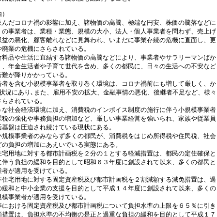
由）
んだコロナ禍の影響に加え、諸物価の高騰、極端な円安、株価の騰落などに
くの事業者は、業種・業態、規模の大小、法人・個人事業者を問わず、売上げ
収益の悪化、顧客離れなどに見舞われ、いまだに事業存続の危機に直面し、更
や廃業の危機にさらされている。
料品や生活に直結する諸物価の高騰などにより、事業者やサラリーマンばか
く、年金生活者や子育て世代を含め、多くの都民に、日々の生活への不安など
苦難が降りかかっている。
者を含む小規模事業者を取り巻く環境は、コロナ禍前にも増して厳しく、か
な状況にあり､また、雇用不安の拡大、金融事情の悪化、後継者不足など、様々
さらされている。
な社会経済環境に加え、消費税のインボイス制度の施行に伴う小規模事業者
課税の強化や事務負担の増加など、厳しい事業経営を強いられ、家族や従業員
活基盤は圧迫され続けている現状にある。
規模事業者のみならず多くの都民が、消費税をはじめ所得税や住民税、社会
どの負担の増加にあえいでいる実態にある。
宅用地に対する都市計画税を２分の１とする軽減措置は、都民の定住確保と
に伴う負担の緩和を目的として昭和６３年度に創設されて以来、多くの都民と
業者が適用を受けている。
住宅用地に対する固定資産税及び都市計画税を２割減額する減免措置は、過
の緩和と中小企業の支援を目的として平成１４年度に創設されて以来、多くの
規模事業者が適用を受けている。
における固定資産税及び都市計画税について負担水準の上限を６５％に引き
額措置は、負担水準の不均衡の是正と過重な負担の緩和を目的として平成１７