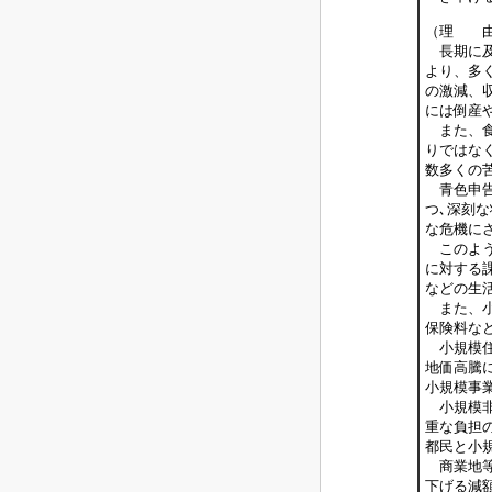
（理 
長期に及
より、多
の激減、
には倒産
また、食
りではな
数多くの
青色申告
つ､深刻
な危機に
このよう
に対する
などの生
また、小
保険料な
小規模住
地価高騰
小規模事
小規模非
重な負担
都民と小
商業地等
下げる減