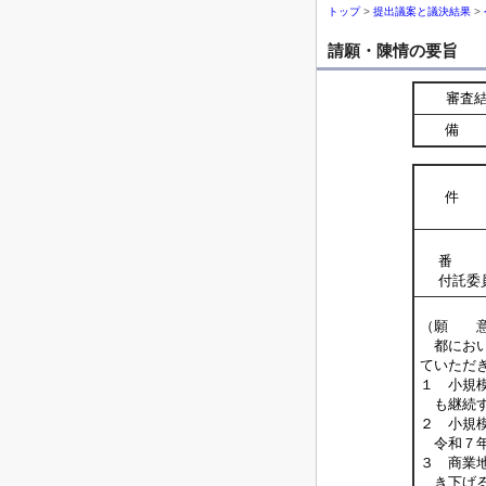
トップ
>
提出議案と議決結果
>
請願・陳情の要旨
審査
備 
件 
番 
付託委
（願 
都におい
ていただ
１ 小規
も継続す
２ 小規
令和７年
３ 商業
き下げる