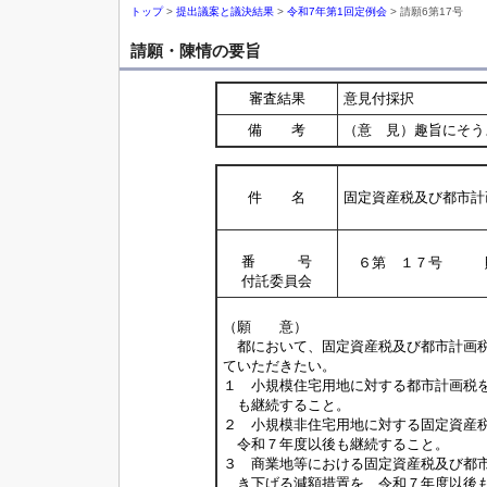
トップ
>
提出議案と議決結果
>
令和7年第1回定例会
> 請願6第17号
請願・陳情の要旨
審査結果
意見付採択
備 考
（意 見）趣旨にそう
件 名
固定資産税及び都市計
番 号
６第 １７号 
付託委員会
（願 意）
都において、固定資産税及び都市計画税
ていただきたい。
１ 小規模住宅用地に対する都市計画税
も継続すること。
２ 小規模非住宅用地に対する固定資産
令和７年度以後も継続すること。
３ 商業地等における固定資産税及び都
き下げる減額措置を、令和７年度以後も