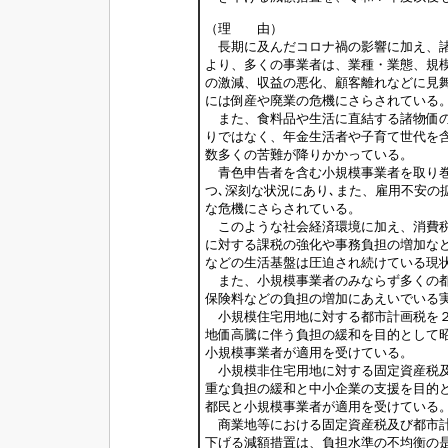
（理 由）
長期に及んだコロナ禍の影響に加え、諸
より、多くの事業者は、業種・業態、規
の激減、収益の悪化、顧客離れなどに見
には倒産や廃業の危機にさらされている
また、食料品や生活に直結する諸物価の
りではなく、年金生活者や子育て世代を
数多くの苦難が降りかかっている。
青色申告者を含む小規模事業者を取り巻
つ､深刻な状況にあり､また、雇用不安の
な危機にさらされている。
このような社会経済環境に加え、消費税
に対する課税の強化や事務負担の増加な
などの生活基盤は圧迫され続けている現
また、小規模事業者のみならず多くの都
保険料などの負担の増加にあえいでいる
小規模住宅用地に対する都市計画税を２
地価高騰に伴う負担の緩和を目的として
小規模事業者が適用を受けている。
小規模非住宅用地に対する固定資産税及
重な負担の緩和と中小企業の支援を目的
都民と小規模事業者が適用を受けている
商業地等における固定資産税及び都市計
下げる減額措置は、負担水準の不均衡の