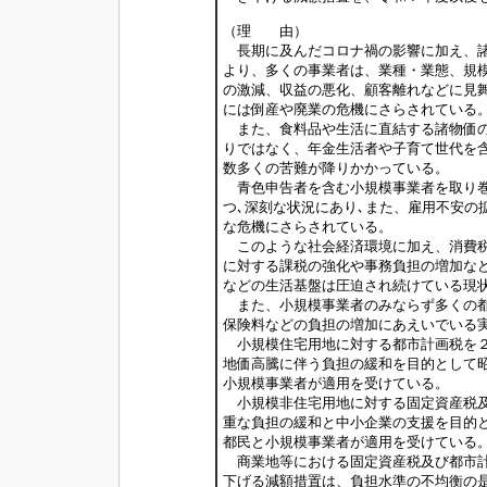
（理 由）
長期に及んだコロナ禍の影響に加え、諸
より、多くの事業者は、業種・業態、規
の激減、収益の悪化、顧客離れなどに見
には倒産や廃業の危機にさらされている
また、食料品や生活に直結する諸物価の
りではなく、年金生活者や子育て世代を
数多くの苦難が降りかかっている。
青色申告者を含む小規模事業者を取り巻
つ､深刻な状況にあり､また、雇用不安の
な危機にさらされている。
このような社会経済環境に加え、消費税
に対する課税の強化や事務負担の増加な
などの生活基盤は圧迫され続けている現
また、小規模事業者のみならず多くの都
保険料などの負担の増加にあえいでいる
小規模住宅用地に対する都市計画税を２
地価高騰に伴う負担の緩和を目的として
小規模事業者が適用を受けている。
小規模非住宅用地に対する固定資産税及
重な負担の緩和と中小企業の支援を目的
都民と小規模事業者が適用を受けている
商業地等における固定資産税及び都市計
下げる減額措置は、負担水準の不均衡の