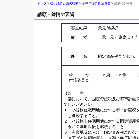
トップ
>
提出議案と議決結果
>
令和7年第1回定例会
> 請願6第16号
請願・陳情の要旨
審査結果
意見付採択
備 考
（意 見）趣旨にそう
件 名
固定資産税及び都市計
番 号
６第 １６号 
付託委員会
（願 意）
都において、固定資産税及び都市計画税
ていただきたい。
１ 小規模住宅用地に対する都市計画税
も継続すること。
２ 小規模非住宅用地に対する固定資産
令和７年度以後も継続すること。
３ 商業地等における固定資産税及び都
き下げる減額措置を、令和７年度以後も