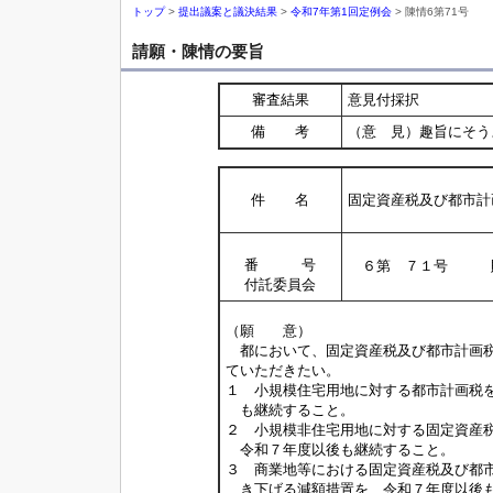
トップ
>
提出議案と議決結果
>
令和7年第1回定例会
> 陳情6第71号
請願・陳情の要旨
審査結果
意見付採択
備 考
（意 見）趣旨にそう
件 名
固定資産税及び都市計
番 号
６第 ７１号 
付託委員会
（願 意）
都において、固定資産税及び都市計画税
ていただきたい。
１ 小規模住宅用地に対する都市計画税
も継続すること。
２ 小規模非住宅用地に対する固定資産
令和７年度以後も継続すること。
３ 商業地等における固定資産税及び都
き下げる減額措置を、令和７年度以後も