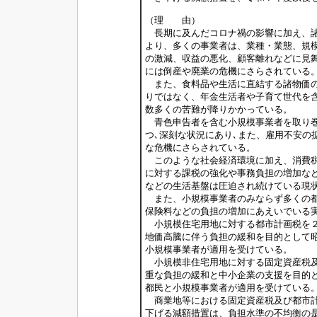
（理 由）
長期に及んだコロナ禍の影響に加え、諸
より、多くの事業者は、業種・業態、規
の激減、収益の悪化、顧客離れなどに見
には倒産や廃業の危機にさらされている
また、食料品や生活に直結する諸物価の
りではなく、年金生活者や子育て世代を
数多くの苦難が降りかかっている。
青色申告者を含む小規模事業者を取り巻
つ､深刻な状況にあり､また、雇用不安の
な危機にさらされている。
このような社会経済環境に加え、消費税
に対する課税の強化や事務負担の増加な
などの生活基盤は圧迫され続けている現
また、小規模事業者のみならず多くの都
保険料などの負担の増加にあえいでいる
小規模住宅用地に対する都市計画税を２
地価高騰に伴う負担の緩和を目的として
小規模事業者が適用を受けている。
小規模非住宅用地に対する固定資産税及
重な負担の緩和と中小企業の支援を目的
都民と小規模事業者が適用を受けている
商業地等における固定資産税及び都市計
下げる減額措置は、負担水準の不均衡の