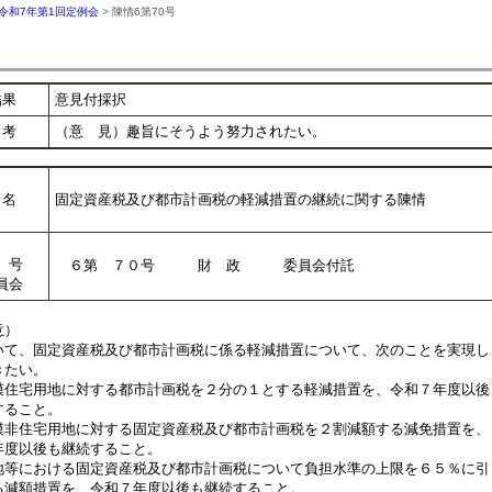
令和7年第1回定例会
> 陳情6第70号
結果
意見付採択
考
（意 見）趣旨にそうよう努力されたい。
名
固定資産税及び都市計画税の軽減措置の継続に関する陳情
号
６第 ７０号 財 政 委員会付託
員会
意）
て、固定資産税及び都市計画税に係る軽減措置について、次のことを実現し
きたい。
模住宅用地に対する都市計画税を２分の１とする軽減措置を、令和７年度以後
ること。
模非住宅用地に対する固定資産税及び都市計画税を２割減額する減免措置を、
度以後も継続すること。
地等における固定資産税及び都市計画税について負担水準の上限を６５％に引
減額措置を、令和７年度以後も継続すること。