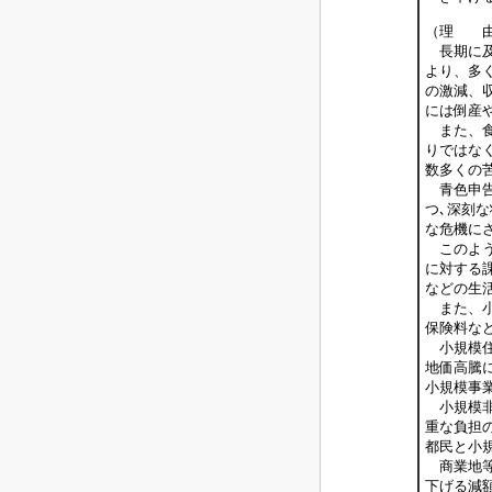
（理 
長期に及
より、多
の激減、
には倒産
また、食
りではな
数多くの
青色申告
つ､深刻
な危機に
このよう
に対する
などの生
また、小
保険料な
小規模住
地価高騰
小規模事
小規模非
重な負担
都民と小
商業地等
下げる減