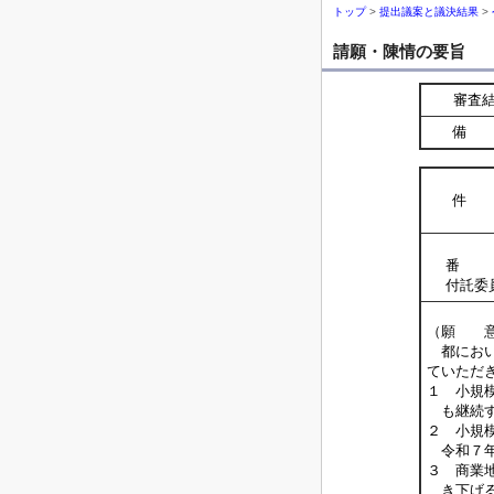
トップ
>
提出議案と議決結果
>
請願・陳情の要旨
審査
備 
件 
番 
付託委
（願 
都におい
ていただ
１ 小規
も継続す
２ 小規
令和７年
３ 商業
き下げる