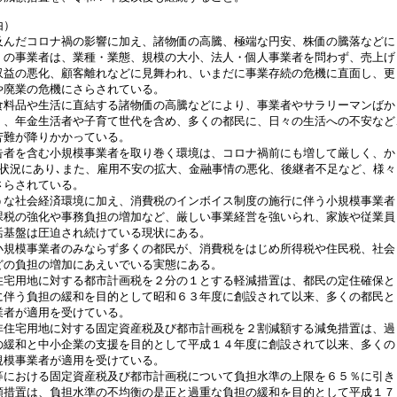
由）
んだコロナ禍の影響に加え、諸物価の高騰、極端な円安、株価の騰落などに
くの事業者は、業種・業態、規模の大小、法人・個人事業者を問わず、売上げ
収益の悪化、顧客離れなどに見舞われ、いまだに事業存続の危機に直面し、更
や廃業の危機にさらされている。
料品や生活に直結する諸物価の高騰などにより、事業者やサラリーマンばか
く、年金生活者や子育て世代を含め、多くの都民に、日々の生活への不安など
苦難が降りかかっている。
者を含む小規模事業者を取り巻く環境は、コロナ禍前にも増して厳しく、か
な状況にあり､また、雇用不安の拡大、金融事情の悪化、後継者不足など、様々
さらされている。
な社会経済環境に加え、消費税のインボイス制度の施行に伴う小規模事業者
課税の強化や事務負担の増加など、厳しい事業経営を強いられ、家族や従業員
活基盤は圧迫され続けている現状にある。
規模事業者のみならず多くの都民が、消費税をはじめ所得税や住民税、社会
どの負担の増加にあえいでいる実態にある。
宅用地に対する都市計画税を２分の１とする軽減措置は、都民の定住確保と
に伴う負担の緩和を目的として昭和６３年度に創設されて以来、多くの都民と
業者が適用を受けている。
住宅用地に対する固定資産税及び都市計画税を２割減額する減免措置は、過
の緩和と中小企業の支援を目的として平成１４年度に創設されて以来、多くの
規模事業者が適用を受けている。
における固定資産税及び都市計画税について負担水準の上限を６５％に引き
額措置は、負担水準の不均衡の是正と過重な負担の緩和を目的として平成１７