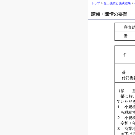
トップ
>
提出議案と議決結果
>
請願・陳情の要旨
審査
備 
件 
番 
付託委
（願 
都におい
ていただ
１ 小規
も継続す
２ 小規
令和７年
３ 商業
き下げる