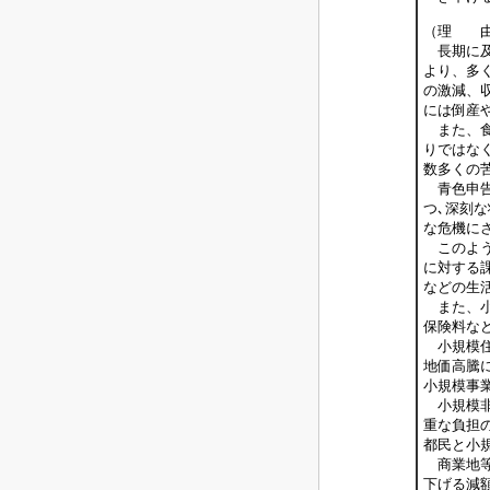
（理 
長期に及
より、多
の激減、
には倒産
また、食
りではな
数多くの
青色申告
つ､深刻
な危機に
このよう
に対する
などの生
また、小
保険料な
小規模住
地価高騰
小規模事
小規模非
重な負担
都民と小
商業地等
下げる減