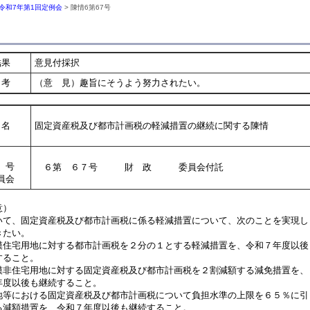
令和7年第1回定例会
> 陳情6第67号
結果
意見付採択
考
（意 見）趣旨にそうよう努力されたい。
名
固定資産税及び都市計画税の軽減措置の継続に関する陳情
号
６第 ６７号 財 政 委員会付託
員会
意）
て、固定資産税及び都市計画税に係る軽減措置について、次のことを実現し
きたい。
模住宅用地に対する都市計画税を２分の１とする軽減措置を、令和７年度以後
ること。
模非住宅用地に対する固定資産税及び都市計画税を２割減額する減免措置を、
度以後も継続すること。
地等における固定資産税及び都市計画税について負担水準の上限を６５％に引
減額措置を、令和７年度以後も継続すること。