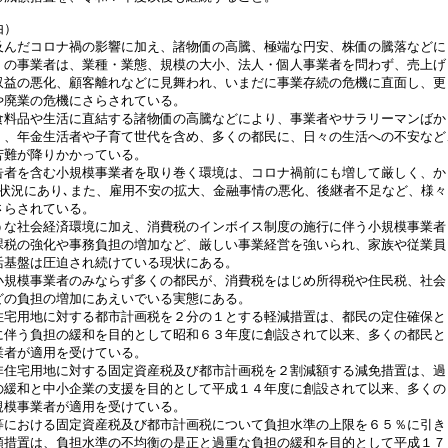
由）
んだコロナ禍の影響に加え、諸物価の高騰、極端な円安、株価の騰落などに
くの事業者は、業種・業態、規模の大小、法人・個人事業者を問わず、売上げ
収益の悪化、顧客離れなどに見舞われ、いまだに事業存続の危機に直面し、更
や廃業の危機にさらされている。
料品や生活に直結する諸物価の高騰などにより、事業者やサラリーマンばか
く、年金生活者や子育て世代を含め、多くの都民に、日々の生活への不安など
苦難が降りかかっている。
者を含む小規模事業者を取り巻く環境は、コロナ禍前にも増して厳しく、か
な状況にあり､また、雇用不安の拡大、金融事情の悪化、後継者不足など、様々
さらされている。
な社会経済環境に加え、消費税のインボイス制度の施行に伴う小規模事業者
課税の強化や事務負担の増加など、厳しい事業経営を強いられ、家族や従業員
活基盤は圧迫され続けている現状にある。
規模事業者のみならず多くの都民が、消費税をはじめ所得税や住民税、社会
どの負担の増加にあえいでいる実態にある。
宅用地に対する都市計画税を２分の１とする軽減措置は、都民の定住確保と
に伴う負担の緩和を目的として昭和６３年度に創設されて以来、多くの都民と
業者が適用を受けている。
住宅用地に対する固定資産税及び都市計画税を２割減額する減免措置は、過
の緩和と中小企業の支援を目的として平成１４年度に創設されて以来、多くの
規模事業者が適用を受けている。
における固定資産税及び都市計画税について負担水準の上限を６５％に引き
額措置は、負担水準の不均衡の是正と過重な負担の緩和を目的として平成１７