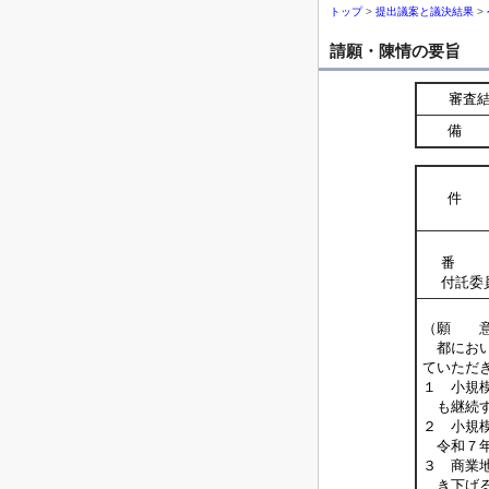
トップ
>
提出議案と議決結果
>
請願・陳情の要旨
審査
備 
件 
番 
付託委
（願 
都におい
ていただ
１ 小規
も継続す
２ 小規
令和７年
３ 商業
き下げる