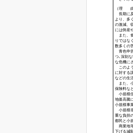
（理 
長期に及
より、多
の激減、
には倒産
また、食
りではな
数多くの
青色申告
つ､深刻
な危機に
このよう
に対する
などの生
また、小
保険料な
小規模住
地価高騰
小規模事
小規模非
重な負担
都民と小
商業地等
下げる減