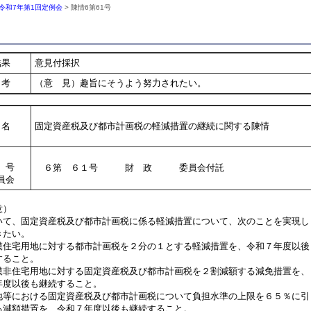
令和7年第1回定例会
> 陳情6第61号
結果
意見付採択
考
（意 見）趣旨にそうよう努力されたい。
名
固定資産税及び都市計画税の軽減措置の継続に関する陳情
号
６第 ６１号 財 政 委員会付託
員会
意）
て、固定資産税及び都市計画税に係る軽減措置について、次のことを実現し
きたい。
模住宅用地に対する都市計画税を２分の１とする軽減措置を、令和７年度以後
ること。
模非住宅用地に対する固定資産税及び都市計画税を２割減額する減免措置を、
度以後も継続すること。
地等における固定資産税及び都市計画税について負担水準の上限を６５％に引
減額措置を、令和７年度以後も継続すること。