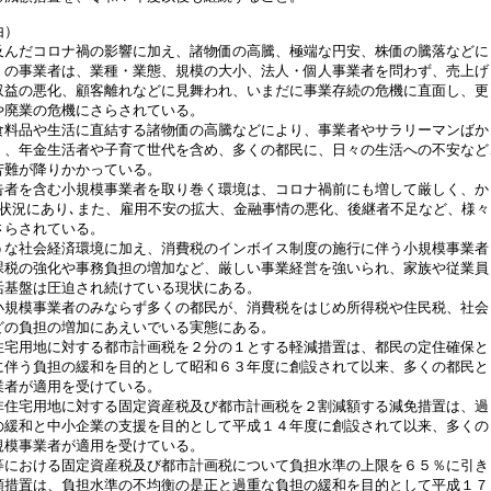
由）
んだコロナ禍の影響に加え、諸物価の高騰、極端な円安、株価の騰落などに
くの事業者は、業種・業態、規模の大小、法人・個人事業者を問わず、売上げ
収益の悪化、顧客離れなどに見舞われ、いまだに事業存続の危機に直面し、更
や廃業の危機にさらされている。
料品や生活に直結する諸物価の高騰などにより、事業者やサラリーマンばか
く、年金生活者や子育て世代を含め、多くの都民に、日々の生活への不安など
苦難が降りかかっている。
者を含む小規模事業者を取り巻く環境は、コロナ禍前にも増して厳しく、か
な状況にあり､また、雇用不安の拡大、金融事情の悪化、後継者不足など、様々
さらされている。
な社会経済環境に加え、消費税のインボイス制度の施行に伴う小規模事業者
課税の強化や事務負担の増加など、厳しい事業経営を強いられ、家族や従業員
活基盤は圧迫され続けている現状にある。
規模事業者のみならず多くの都民が、消費税をはじめ所得税や住民税、社会
どの負担の増加にあえいでいる実態にある。
宅用地に対する都市計画税を２分の１とする軽減措置は、都民の定住確保と
に伴う負担の緩和を目的として昭和６３年度に創設されて以来、多くの都民と
業者が適用を受けている。
住宅用地に対する固定資産税及び都市計画税を２割減額する減免措置は、過
の緩和と中小企業の支援を目的として平成１４年度に創設されて以来、多くの
規模事業者が適用を受けている。
における固定資産税及び都市計画税について負担水準の上限を６５％に引き
額措置は、負担水準の不均衡の是正と過重な負担の緩和を目的として平成１７