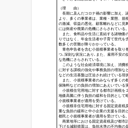
（理 由）
長期に及んだコロナ禍の影響に加え、諸
より、多くの事業者は、業種・業態、規
の激減、収益の悪化、顧客離れなどに見
には倒産や廃業の危機にさらされている
また、食料品や生活に直結する諸物価の
りではなく、年金生活者や子育て世代を
数多くの苦難が降りかかっている。
青色申告者を含む小規模事業者を取り巻
つ､深刻な状況にあり､また、雇用不安の
な危機にさらされている。
このような社会経済環境に加え、消費税
に対する課税の強化や事務負担の増加な
などの生活基盤は圧迫され続けている現
また、小規模事業者のみならず多くの都
保険料などの負担の増加にあえいでいる
小規模住宅用地に対する都市計画税を２
地価高騰に伴う負担の緩和を目的として
小規模事業者が適用を受けている。
小規模非住宅用地に対する固定資産税及
重な負担の緩和と中小企業の支援を目的
都民と小規模事業者が適用を受けている
商業地等における固定資産税及び都市計
下げる減額措置は、負担水準の不均衡の