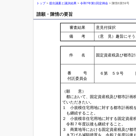
トップ
>
提出議案と議決結果
>
令和7年第1回定例会
> 陳情6第59号
請願・陳情の要旨
審査結果
意見付採択
備 考
（意 見）趣旨にそう
件 名
固定資産税及び都市計
番 号
６第 ５９号 
付託委員会
（願 意）
都において、固定資産税及び都市計画税
ていただきたい。
１ 小規模住宅用地に対する都市計画税
も継続すること。
２ 小規模非住宅用地に対する固定資産
令和７年度以後も継続すること。
３ 商業地等における固定資産税及び都
き下げる減額措置を、令和７年度以後も