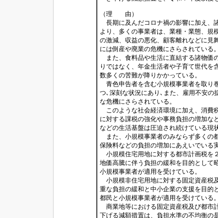
（理 由）
長期に及んだコロナ禍の影響に加え、諸
より、多くの事業者は、業種・業態、規
の激減、収益の悪化、顧客離れなどに見
には倒産や廃業の危機にさらされている
また、食料品や生活に直結する諸物価の
りではなく、年金生活者や子育て世代を
数多くの苦難が降りかかっている。
青色申告者を含む小規模事業者を取り巻
つ､深刻な状況にあり､また、雇用不安の
な危機にさらされている。
このような社会経済環境に加え、消費税
に対する課税の強化や事務負担の増加な
などの生活基盤は圧迫され続けている現
また、小規模事業者のみならず多くの都
保険料などの負担の増加にあえいでいる
小規模住宅用地に対する都市計画税を２
地価高騰に伴う負担の緩和を目的として
小規模事業者が適用を受けている。
小規模非住宅用地に対する固定資産税及
重な負担の緩和と中小企業の支援を目的
都民と小規模事業者が適用を受けている
商業地等における固定資産税及び都市計
下げる減額措置は、負担水準の不均衡の