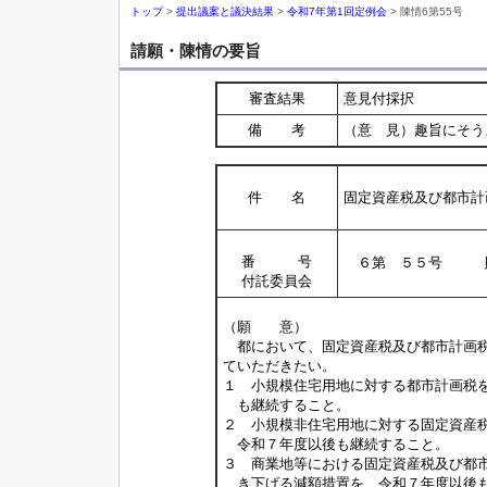
トップ
>
提出議案と議決結果
>
令和7年第1回定例会
> 陳情6第55号
請願・陳情の要旨
審査結果
意見付採択
備 考
（意 見）趣旨にそう
件 名
固定資産税及び都市計
番 号
６第 ５５号 
付託委員会
（願 意）
都において、固定資産税及び都市計画税
ていただきたい。
１ 小規模住宅用地に対する都市計画税
も継続すること。
２ 小規模非住宅用地に対する固定資産
令和７年度以後も継続すること。
３ 商業地等における固定資産税及び都
き下げる減額措置を、令和７年度以後も